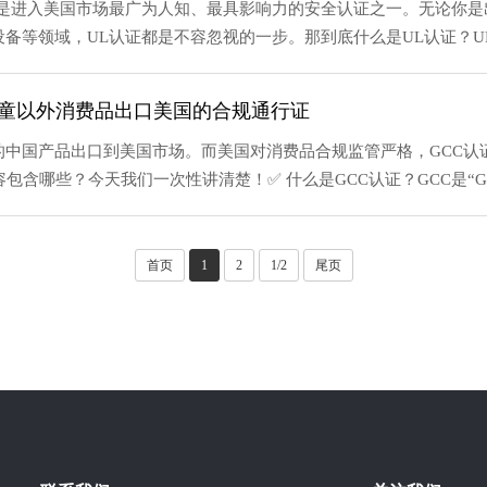
证是进入美国市场最广为人知、最具影响力的安全认证之一。无论你
备等领域，UL认证都是不容忽视的一步。那到底什么是UL认证？UL报
儿童以外消费品出口美国的合规通行证
中国产品出口到美国市场。而美国对消费品合规监管严格，GCC认
些？今天我们一次性讲清楚！✅ 什么是GCC认证？GCC是“General Cer
首页
1
2
1/2
尾页