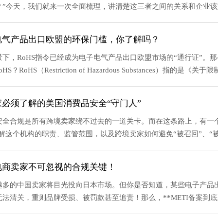
”今天，我们就来一次全面梳理，讲清楚这三者之间的关系和企业该如
子电气产品出口欧盟的环保门槛，你了解吗？
下，RoHS指令已经成为电子电气产品出口欧盟市场的“通行证”。那
HS（Restriction of Hazardous Substances）指的是《关于
卖家必须了解的美国消费品安全“守门人”
安全合规是所有跨境卖家绕不过去的一道关卡。而在这条路上，有一
解这个机构的职责、监管范围，以及跨境卖家如何避免“被召回”、“被罚
境电商卖家不可忽视的合规关键！
多的中国卖家将目光投向日本市场。但你是否知道，某些电子产品出
法清关，重则品牌受损、被罚款甚至追责！那么，**METI备案到底是