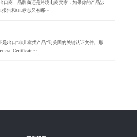
是出口商、品牌商还是跨境电商卖家，如果你的产品涉
告和UL标志又有哪···
证是出口“非儿童类产品”到美国的关键认证文件。那
tificate···